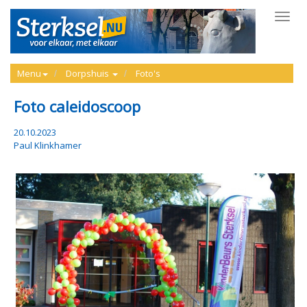
Toggl
navig
Menu
Dorpshuis
Foto's
Foto caleidoscoop
20.10.2023
Paul Klinkhamer