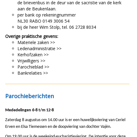
de brievenbus in de deur van de sacristie van de kerk
aan de Beukenlaan.
per bank op rekeningnummer
NL30 RABO 0149 3006 54
bij de heer Wim Stolp, tel. 06 2728 8034
Overige praktische gevens:
Materiele zaken >>
Ledenadministratie >>
Kerhofzaken >>
Vrijwilligers >>
Parochieblad >>
Bankrelaties >>
Parochieberichten
Mededelingen 6-8 t/m 12-8
Zaterdag 8 augustus om 14.00 uur is er een huwelijksviering van Ceriel
Erven en Elsa Tiemessen en de doopviering van dochter Vajèn.
Om 19.00 uur is de weekeind-eucharistieviering
.
De intentie voor deze