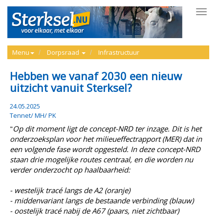
Toggl
navig
Menu
Dorpsraad
Infrastructuur
Hebben we vanaf 2030 een nieuw
uitzicht vanuit Sterksel?
24.05.2025
Tennet/ MH/ PK
"
Op dit moment ligt de concept-NRD ter inzage. Dit is het
onderzoeksplan voor het milieueffectrapport (MER) dat in
een volgende fase wordt opgesteld. In deze concept-NRD
staan drie mogelijke routes centraal, en die worden nu
verder onderzocht op haalbaarheid:
- westelijk tracé langs de A2 (oranje)
- middenvariant langs de bestaande verbinding (blauw)
- oostelijk tracé nabij de A67 (paars, niet zichtbaar)