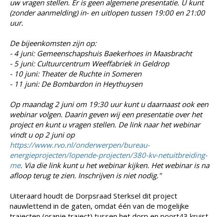
uw vragen stellen. Er is geen algemene presentatie. U kunt
(zonder aanmelding) in- en uitlopen tussen 19:00 en 21:00
uur.
De bijeenkomsten zijn op:
- 4 juni: Gemeenschapshuis Baekerhoes in Maasbracht
- 5 juni: Cultuurcentrum Weeffabriek in Geldrop
- 10 juni: Theater de Ruchte in Someren
- 11 juni: De Bombardon in Heythuysen
Op maandag 2 juni om 19:30 uur kunt u daarnaast ook een
webinar volgen. Daarin geven wij een presentatie over het
project en kunt u vragen stellen. De link naar het webinar
vindt u op 2 juni op
https://www.rvo.nl/onderwerpen/bureau-
energieprojecten/lopende-projecten/380-kv-netuitbreiding-
me
. Via die link kunt u het webinar kijken. Het webinar is na
afloop terug te zien. Inschrijven is niet nodig."
Uiteraard houdt de Dorpsraad Sterksel dit project
nauwlettend in de gaten, omdat één van de mogelijke
trajecten (oranje traject) tussen het dorp en poort43 kruist.