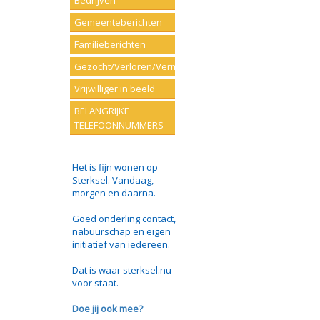
Bedrijven
Gemeenteberichten
Familieberichten
Gezocht/Verloren/Vermist
Vrijwilliger in beeld
BELANGRIJKE
TELEFOONNUMMERS
Het is fijn wonen op
Sterksel. Vandaag,
morgen en daarna.
Goed onderling contact,
nabuurschap en eigen
initiatief van iedereen.
Dat is waar sterksel.nu
voor staat.
Doe jij ook mee?