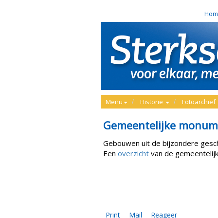
Hom
Menu
Historie
Fotoarchief
Gemeentelijke monum
Gebouwen uit de bijzondere gesch
Een
overzicht
van de gemeenteli
Print
Mail
Reageer