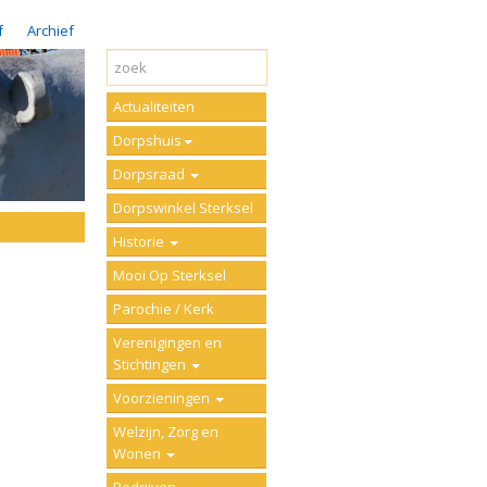
f
Archief
Actualiteiten
Dorpshuis
Dorpsraad
Dorpswinkel Sterksel
Historie
Mooi Op Sterksel
Parochie / Kerk
Verenigingen en
Stichtingen
Voorzieningen
Welzijn, Zorg en
Wonen