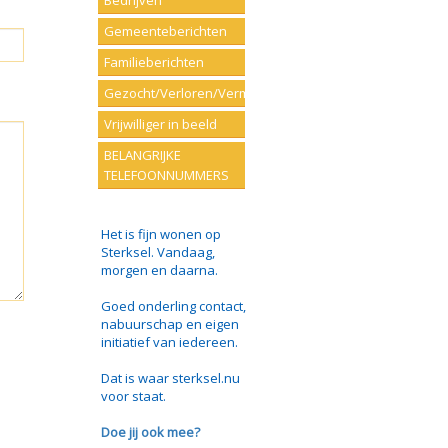
Bedrijven
Gemeenteberichten
Familieberichten
Gezocht/Verloren/Vermist
Vrijwilliger in beeld
BELANGRIJKE
TELEFOONNUMMERS
Het is fijn wonen op
Sterksel. Vandaag,
morgen en daarna.
Goed onderling contact,
nabuurschap en eigen
initiatief van iedereen.
Dat is waar sterksel.nu
voor staat.
Doe jij ook mee?