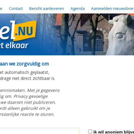
e
Contact
Bericht aanleveren
Agenda
Aanmelden nieuwsbrie
gaan we zorgvuldig om
iet automatisch geplaatst,
rage niet direct zichtbaar is.
kennismaken. Met je gegevens
g om. Privacy gevoelige
 we daarom niet publiceren.
rdt alleen gebruikt om je
soonlijke reactie te sturen.
ik wil anoniem blijv