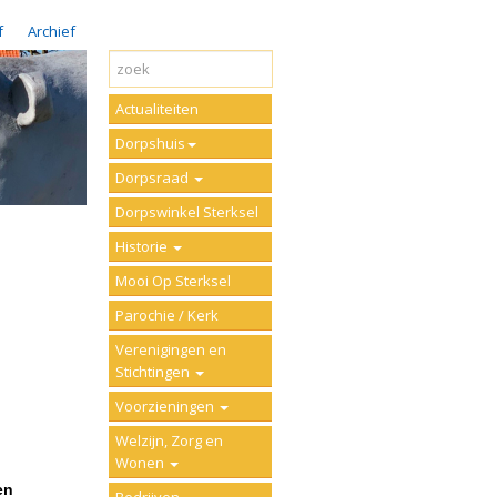
f
Archief
Actualiteiten
Dorpshuis
Dorpsraad
Dorpswinkel Sterksel
Historie
Mooi Op Sterksel
Parochie / Kerk
Verenigingen en
Stichtingen
Voorzieningen
Welzijn, Zorg en
Wonen
en