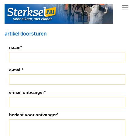
Toggl
navig
artikel doorsturen
naam*
e-mail*
e-mail ontvanger*
bericht voor ontvanger*