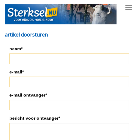
Toggl
navig
artikel doorsturen
naam*
e-mail*
e-mail ontvanger*
bericht voor ontvanger*